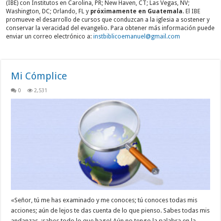
(IBE) con Institutos en Carolina, PR; New Haven, CT; Las Vegas, NV;
Washington, DC; Orlando, FL y
próximamente en Guatemala
. El IBE
promueve el desarrollo de cursos que conduzcan a la iglesia a sostener y
conservar la veracidad del evangelio. Para obtener más información puede
enviar un correo electrónico a:
instbiblicoemanuel@gmail.com
Mi Cómplice
0
2,531
«Señor, tú me has examinado y me conoces; tú conoces todas mis
acciones; aún de lejos te das cuenta de lo que pienso. Sabes todas mis
andanzas, ¡sabes todo lo que hago! Aún no tengo la palabra en la