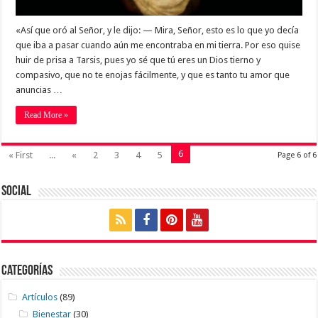
«Así que oró al Señor, y le dijo: — Mira, Señor, esto es lo que yo decía
que iba a pasar cuando aún me encontraba en mi tierra. Por eso quise
huir de prisa a Tarsis, pues yo sé que tú eres un Dios tierno y
compasivo, que no te enojas fácilmente, y que es tanto tu amor que
anuncias …
Read More »
6
« First
...
«
2
3
4
5
Page 6 of 6
Social
Categorías
Artículos
(89)
Bienestar
(30)