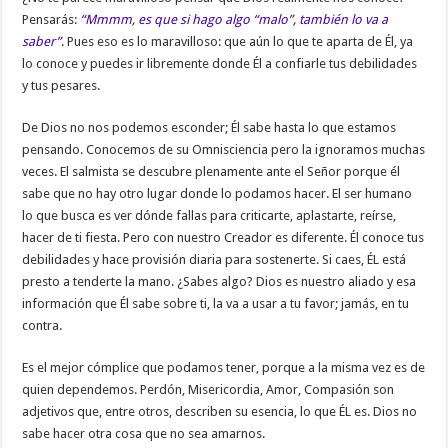
Pensarás:
“Mmmm, es que si hago algo “malo”, también lo va a
saber”
. Pues eso es lo maravilloso: que aún lo que te aparta de Él, ya
lo conoce y puedes ir libremente donde Él a confiarle tus debilidades
y tus pesares.
De Dios no nos podemos esconder; Él sabe hasta lo que estamos
pensando. Conocemos de su Omnisciencia pero la ignoramos muchas
veces. El salmista se descubre plenamente ante el Señor porque él
sabe que no hay otro lugar donde lo podamos hacer. El ser humano
lo que busca es ver dónde fallas para criticarte, aplastarte, reírse,
hacer de ti fiesta. Pero con nuestro Creador es diferente. Él conoce tus
debilidades y hace provisión diaria para sostenerte. Si caes, ÉL está
presto a tenderte la mano. ¿Sabes algo? Dios es nuestro aliado y esa
información que Él sabe sobre ti, la va a usar a tu favor; jamás, en tu
contra.
Es el mejor cómplice que podamos tener, porque a la misma vez es de
quien dependemos. Perdón, Misericordia, Amor, Compasión son
adjetivos que, entre otros, describen su esencia, lo que ÉL es. Dios no
sabe hacer otra cosa que no sea amarnos.