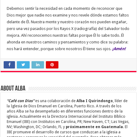
Debemos sentir la necesidad en cada momento de reconocer que
Dios mejor que nadie nos examine y nos revele dónde estamos faltos
delante de Él. Nuestra mente y nuestro corazón nos pueden engañar,
pero una vez pasados por los Rayos X (radiografía) del Salvador todo
mejora. Ahí reconocemos nuestras faltas porque Él lo sabe todo. Él
ahonda en nuestros caminos y pensamientos y como dice su palabra:
nos hará entender, porque sobre nosotros Él tiene sus ojos.
¡Amén!
About Alba
“Café con Dios”
es una colaboración de
Alba I Quirindongo
, líder de
la Iglesia de Dios Emanuel en Carolina, Puerto Rico. A través de los
años Alba se ha desempeñado en diferentes funciones dentro de la
iglesia. Actualmente es la Directora Internacional del Instituto Bíblico
Emanuel (IBE) con Institutos en Carolina, PR; New Haven, CT; Las Vegas,
NV; Washington, DC; Orlando, FL y
próximamente en Guatemala
. El
IBE promueve el desarrollo de cursos que conduzcan a la iglesia a