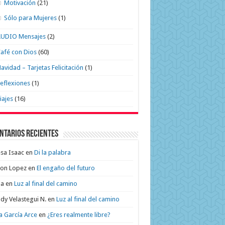
Motivación
(21)
Sólo para Mujeres
(1)
AUDIO Mensajes
(2)
afé con Dios
(60)
avidad – Tarjetas Felicitación
(1)
eflexiones
(1)
iajes
(16)
ntarios recientes
sa Isaac
en
Di la palabra
on Lopez
en
El engaño del futuro
na
en
Luz al final del camino
dy Velastegui N.
en
Luz al final del camino
a García Arce
en
¿Eres realmente libre?