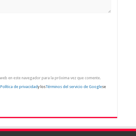
 web en este navegador para la próxima vez que comente.
a
Política de privacidad
y los
Términos del servicio de Google
se