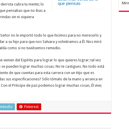
Mir
que piensas
 derrota cubra tu mente; lo
 que pensabas que no ibas a
rindas sin ni siquiera
l Señor no le importó todo lo que hicimos para no merecerlo y
ar a su hijo para que nos Salvara y volviéramos a Él. Nos miró
palda como si no tuviésemos remedio.
 vienen del Espíritu para lograr lo que quieres lograr; tal vez
o se pueden lograr muchas cosas. No te castigues. No todo está
ente de que cuentas para esta carrera con un Hijo que es
as sus especificaciones? Sólo tómalo de la mano y arranca en
e. Con el Príncipe de paz podemos lograr muchas cosas, Él vive;
inkedIn
Pinterest