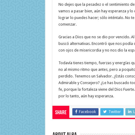
No dejes que la pesadez o el sentimiento de
vamos a pasar bien, aún hay esperanza y lo
lograr lo puedes hacer; sólo inténtalo. No te 
comenzar.
Gracias a Dios que no se dio por vencido. A
buscó alternativas. Encontró que nos podía d
con ojos de misericordia y no nos dio la es
Todavía tienes tiempo, fuerzas y energías que
no al mismo ritmo que antes, pero a poquit
perdido. Tenemos un Salvador. ¿Estás consci
Admirable y Consejero? ¿Le has buscado tod
fe, porque la fortaleza viene del Dios Fuert
por lo tanto, aún hay esperanza.
Facebook
Twitter
L
Share