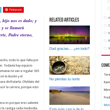
Pinterest
 hijo nos es dado; y
Related Articles
C
 y se llamará
N
rte, Padre eterno,
R
Dad gracias… ¿en todo?
V
cho, todo lo que falta por
Come
ar. Todavía hay espacio
emanas te van a regalar 365
Tere
 la ilusión y el
No pierdas tu norte
ra disfrutarla. Olvídate del
Ram
cir la carrera, porque esto
Mir
Fred
rera es porque eres valiente
Mirt
ue te castiga cada mediodía.
Está más cerca de lo