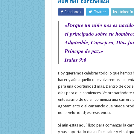
Aún hay esperanza
Facebook
Twitter
LinkedIn
«Porque un niño nos es nacido,
el principado sobre su hombro:
Admirable, Consejero, Dios fue
Príncipe de paz.»
Isaías 9:6
Hoy queremos celebrar todo lo que hemos he
hacer y aún aquello que volveremos a intent
para una oportunidad más. Dentro de dos s
días para que comiences. Ve preparándote con
entusiasmo de quien comienza una carrera pa
agotamiento o el cansancio que puede produ
no es velocidad; es resistencia.
Si aún estas aquí, listo para comenzar la car
y has soportado día a día el calor y el sol q