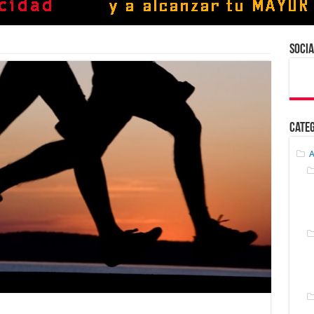
Socia
Cate
A