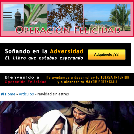
Home
»
Artículos
»
Navidad sin estres