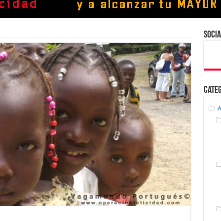
Socia
Cate
A