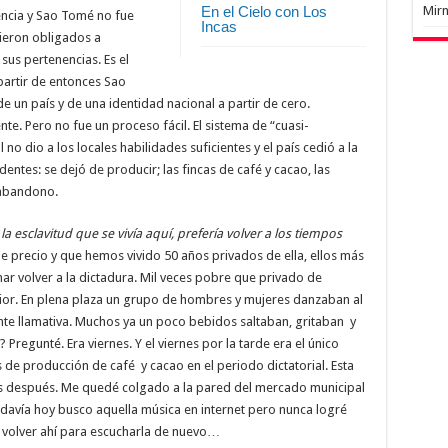
Mir
En el Cielo con Los
encia y Sao Tomé no fue
Incas
ieron obligados a
sus pertenencias. Es el
 partir de entonces Sao
 un país y de una identidad nacional a partir de cero.
te. Pero no fue un proceso fácil. El sistema de “cuasi-
 no dio a los locales habilidades suficientes y el país cedió a la
ntes: se dejó de producir; las fincas de café y cacao, las
 abandono.
la esclavitud que se vivía aquí, prefería volver a los tiempos
ene precio y que hemos vivido 50 años privados de ella, ellos más
ar volver a la dictadura. Mil veces pobre que privado de
rior. En plena plaza un grupo de hombres y mujeres danzaban al
nte llamativa. Muchos ya un poco bebidos saltaban, gritaban y
Pregunté. Era viernes. Y el viernes por la tarde era el único
de producción de café y cacao en el periodo dictatorial. Esta
os después. Me quedé colgado a la pared del mercado municipal
davía hoy busco aquella música en internet pero nunca logré
 volver ahí para escucharla de nuevo…