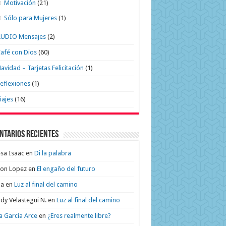
Motivación
(21)
Sólo para Mujeres
(1)
AUDIO Mensajes
(2)
afé con Dios
(60)
avidad – Tarjetas Felicitación
(1)
eflexiones
(1)
iajes
(16)
ntarios recientes
sa Isaac
en
Di la palabra
on Lopez
en
El engaño del futuro
na
en
Luz al final del camino
dy Velastegui N.
en
Luz al final del camino
a García Arce
en
¿Eres realmente libre?