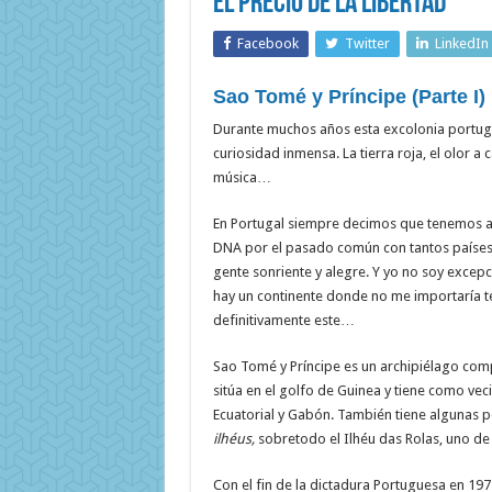
El precio de la libertad
Facebook
Twitter
LinkedIn
Sao Tomé y Príncipe (Parte I)
Durante muchos años esta excolonia portug
curiosidad inmensa. La tierra roja, el olor a ca
música…
En Portugal siempre decimos que tenemos al
DNA por el pasado común con tantos países 
gente sonriente y alegre. Y yo no soy excepc
hay un continente donde no me importaría t
definitivamente este…
Sao Tomé y Príncipe es un archipiélago com
sitúa en el golfo de Guinea y tiene como ve
Ecuatorial y Gabón. También tiene algunas p
ilhéus,
sobretodo el Ilhéu das Rolas, uno de
Con el fin de la dictadura Portuguesa en 19