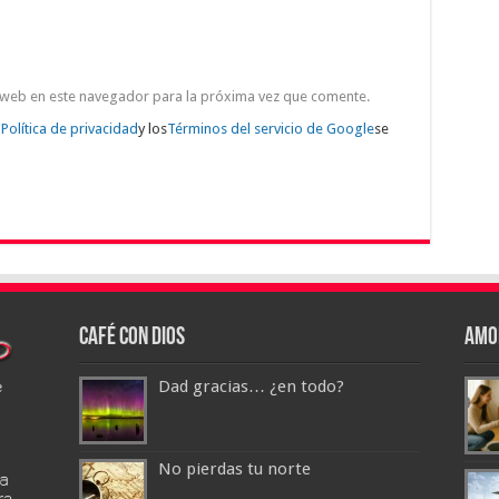
 web en este navegador para la próxima vez que comente.
a
Política de privacidad
y los
Términos del servicio de Google
se
Café con Dios
Amo
Dad gracias… ¿en todo?
No pierdas tu norte