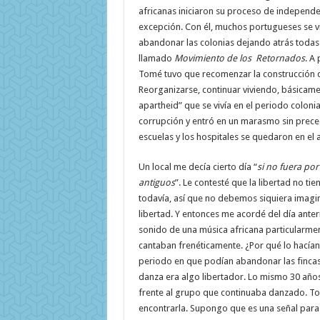
africanas iniciaron su proceso de independ
excepción. Con él, muchos portugueses se v
abandonar las colonias dejando atrás todas 
llamado
Movimiento de los Retornados
. A
Tomé tuvo que recomenzar la construcción de
Reorganizarse, continuar viviendo, básicamen
apartheid” que se vivía en el periodo colonial
corrupción y entró en un marasmo sin precede
escuelas y los hospitales se quedaron en el
Un local me decía cierto día “
si no fuera por 
antiguos
”. Le contesté que la libertad no ti
todavía, así que no debemos siquiera imagin
libertad. Y entonces me acordé del día ante
sonido de una música africana particularme
cantaban frenéticamente. ¿Por qué lo hacían? 
periodo en que podían abandonar las fincas 
danza era algo libertador. Lo mismo 30 añ
frente al grupo que continuaba danzado. To
encontrarla. Supongo que es una señal para