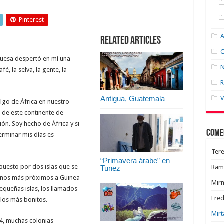
Pinterest
Related Articles
C
uesa despertó en mí una
N
fé, la selva, la gente, la
R
Antigua, Guatemala
V
go de África en nuestro
de este continente de
ión. Soy hecho de África y si
Come
erminar mis días es
Tere
“Primavera árabe” en
puesto por dos islas que se
Ram
Tunez
cinos más próximos a Guinea
Mir
equeñas islas, los llamados
Fred
 los más bonitos.
Mirt
74, muchas colonias