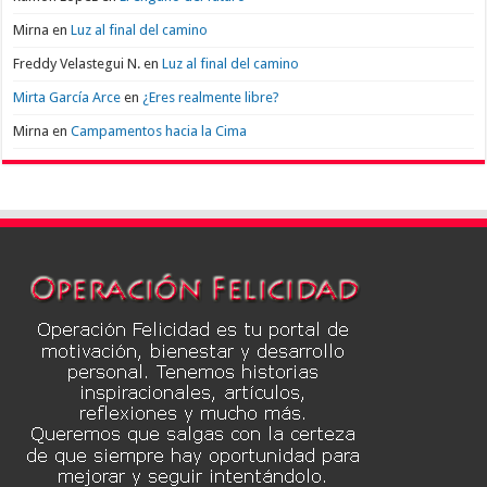
Mirna
en
Luz al final del camino
Freddy Velastegui N.
en
Luz al final del camino
Mirta García Arce
en
¿Eres realmente libre?
Mirna
en
Campamentos hacia la Cima