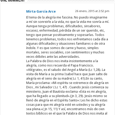
One comment
Mirta García Arce
26 enero, 2015 at 2:52 pm
El tema de la alegría me fascina. No puedo imaginarme
a mí sin sonreirle a la vida, no que la vida me sonría a mí.
Aunque tenga problemas, dificultades, sinsabores,
escasez, enfermedad, pérdida de un ser querido, etc,
tengo que pensar positivamente y sopesarlas. Todos
tenemos problemas, todos nos enfrentamos cada día a
algunas dificultades y situaciones familiares o de otra
índole. Y es que somos de carne y hueso, simples
mortales, seres sociables, con sentimientos y muchas
veces débiles ante las adversidades.
La Palabra de Dios nos invita insistentemente a la
alegría, como nos recuerda el Papa Francisco.
«Alégrate», es el saludo del Angel a María (Lc 1,28). La
visita de María a su prima Isabel hace que Juan salte de
alegría en el seno de su madre( Lc 1, 41).En su canto,
María proclama: «Mi espíritu se estremece de alegría en
Dios , mi Salvador ( Lc 1, 47) . Cuando Jesús comienza su
ministerio, Juan el Bautista exclama «Esta es mi alegría,
que ha llegado a su plenitud».(Jn 3, 29). Jesús mismo se
llenó de alegría en el Espíritu Santo»: Les he dicho estas
cosas para que mi alegría esté en ustedes y su alegría
sea plena.»( Jn 15, 11) Y así, encontramos más de cien
textos bíblicos en el que la Palabra de Dios nos invita al