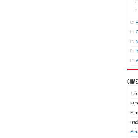
C
N
R
V
Come
Tere
Ram
Mir
Fred
Mirt