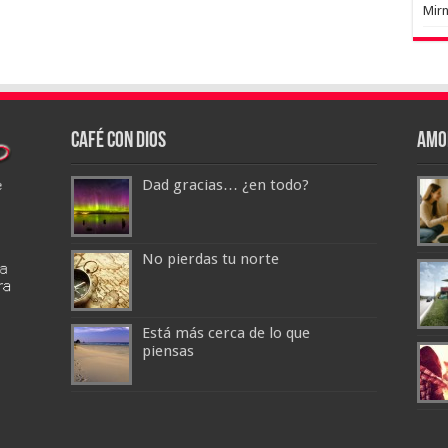
Mir
Café con Dios
Amo
Dad gracias… ¿en todo?
No pierdas tu norte
Está más cerca de lo que
piensas