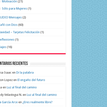
Motivación
(21)
Sólo para Mujeres
(1)
AUDIO Mensajes
(2)
afé con Dios
(60)
avidad – Tarjetas Felicitación
(1)
eflexiones
(1)
iajes
(16)
ntarios recientes
sa Isaac
en
Di la palabra
on Lopez
en
El engaño del futuro
na
en
Luz al final del camino
dy Velastegui N.
en
Luz al final del camino
a García Arce
en
¿Eres realmente libre?