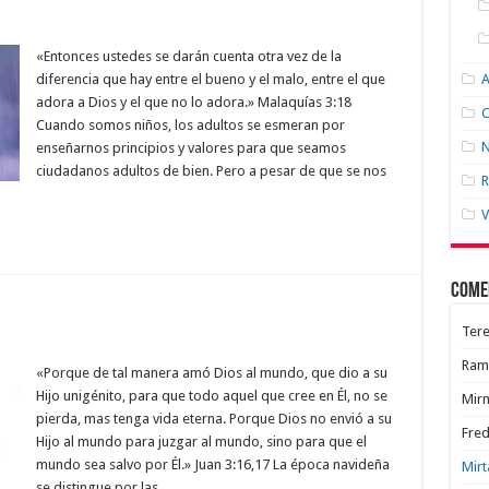
«Entonces ustedes se darán cuenta otra vez de la
diferencia que hay entre el bueno y el malo, entre el que
adora a Dios y el que no lo adora.» Malaquías 3:18
C
Cuando somos niños, los adultos se esmeran por
N
enseñarnos principios y valores para que seamos
ciudadanos adultos de bien. Pero a pesar de que se nos
R
V
Come
Tere
Ram
«Porque de tal manera amó Dios al mundo, que dio a su
Hijo unigénito, para que todo aquel que cree en Él, no se
Mir
pierda, mas tenga vida eterna. Porque Dios no envió a su
Fred
Hijo al mundo para juzgar al mundo, sino para que el
mundo sea salvo por Él.» Juan 3:16,17 La época navideña
Mirt
se distingue por las …