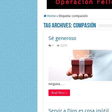
Home
»
Etiqueta:
compasión
Tag Archives:
compasión
Sé generoso
1
7,217
ninguna. …
Read More »
Servir a Dios es cosa inútil