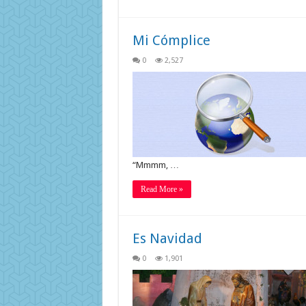
Mi Cómplice
0
2,527
“Mmmm, …
Read More »
Es Navidad
0
1,901