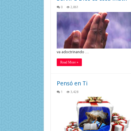
0
2,861
va adoctrinando …
Read More »
Pensó en Ti
1
3,428