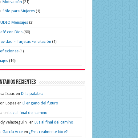
Motivación
(21)
Sólo para Mujeres
(1)
AUDIO Mensajes
(2)
afé con Dios
(60)
avidad – Tarjetas Felicitación
(1)
eflexiones
(1)
iajes
(16)
ntarios recientes
sa Isaac
en
Di la palabra
on Lopez
en
El engaño del futuro
na
en
Luz al final del camino
dy Velastegui N.
en
Luz al final del camino
a García Arce
en
¿Eres realmente libre?