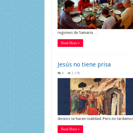
regiones de Samaria …
Read More »
Jesús no tiene prisa
0
2,178
deseos se hacen realidad. Pero no tardam
Read More »