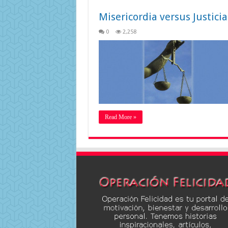
Misericordia versus Justicia
0
2,258
Read More »