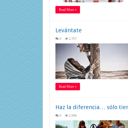
Read More »
Levántate
0
2,737
Read More »
Haz la diferencia… sólo tien
0
2,006