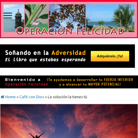
Home
»
Café con Dios
»
La solución la tienes tú