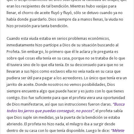
eran los recipientes de tal bendición. Mientras hubo vasijas para
llenar, el chorro de aceite fluyó y fluyó, sólo se detuvo cuando ya no
había donde guardarlo. Dios siempre da a manos llenas, la viuda no
hizo provisión para tanta bendición.
Cuando esta viuda estaba en serios problemas económicos,
inmediatamente hizo partícipe a Dios de su situación buscando al
Profeta. Sin embargo, lo primero que él le aclara y le pregunta es
sobre qué cosas ella tenía en su casa, porque no se trataba de lo que
él tuviera sino de lo que ella tenía. En su desconsuelo para que no se
llevaran a sus hijos como esclavos ella no veía nada en su casa que
pudiera ser útil para pagar a los acreedores. Lo único que tenía era un
jarrito de aceite. Donde nosotros no vemos posibilidades, Dios
siempre encuentra algo que puede hacer y es justo con lo que tienes
contigo. Eso fue suficiente para que el profeta viera una oportunidad
de Dios manifestarse, así que sus instrucciones fueron claras.
“Busca
todos los jarros que puedas conseguir, no pocos”
, el profeta sabía
que Dios suple sin medidas, ya la puerta de la bendición se estaba
abriendo. El profeta no hizo nada, el milagro iba a surgir desde
dentro de su casa con lo que tenía disponible. Luego le dice:
“Métete