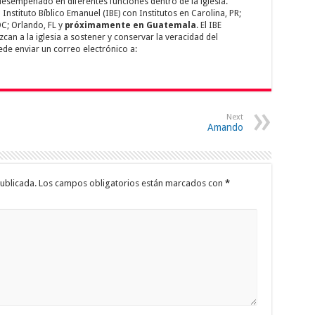
 desempeñado en diferentes funciones dentro de la iglesia.
Instituto Bíblico Emanuel (IBE) con Institutos en Carolina, PR;
C; Orlando, FL y
próximamente en Guatemala
. El IBE
an a la iglesia a sostener y conservar la veracidad del
de enviar un correo electrónico a:
Next
Amando
ublicada.
Los campos obligatorios están marcados con
*