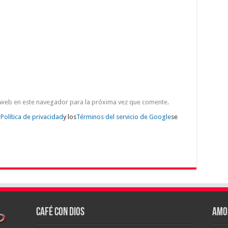
 web en este navegador para la próxima vez que comente.
a
Política de privacidad
y los
Términos del servicio de Google
se
Café con Dios
Amo