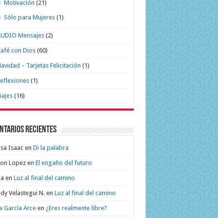
Motivación
(21)
Sólo para Mujeres
(1)
AUDIO Mensajes
(2)
afé con Dios
(60)
avidad – Tarjetas Felicitación
(1)
eflexiones
(1)
iajes
(16)
ntarios recientes
sa Isaac
en
Di la palabra
on Lopez
en
El engaño del futuro
na
en
Luz al final del camino
dy Velastegui N.
en
Luz al final del camino
a García Arce
en
¿Eres realmente libre?