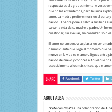
Simplemente se dio. Entregó su vida por amo
respuesta es el agradecimiento. A veces ve
que no las entendemos, pero la única explic
amor. La madre prefiere morir en el parto y 
nacido. El padre pone a salvo a sus hijos au
salvar la vida de su madre o padre. Un herma
cuestionar, sin evaluar, sin consultar, sólo e
El amor no encuentra su placer en ser amad
damos cuenta que llega el momento que paul
mueve en la vida es el amor. Sigues entregá
nacido de nuevo y conoces a Aquel que nos 
especialmente a los más chicos, que el amor
Facebook
Twitter
L
Share
About Alba
“Café con Dios”
es una colaboración de
Alba