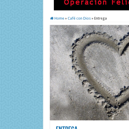
Home
»
Café con Dios
»
Entrega