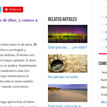
Pinterest
o de Dios, y conoce a
Related Articles
C
N
R
no tiene amor ni da amor,
Él
Dad gracias… ¿en todo?
V
chos a su imagen y
an atributo. Él mismo nos
tro mayor ejemplo. El amor
Come
 no se analiza. Simplemente
e tuviéramos vida. Ese
Tere
orque minimizamos la
No pierdas tu norte
Ram
ra vida no tiene sentido.
mor cuando conocemos
Mir
Fred
ega que lo hizo el Señor.
Mirt
Está más cerca de lo