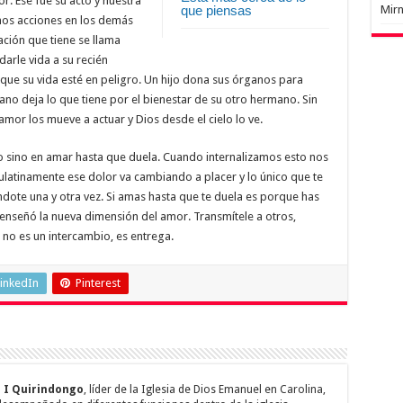
r. Ese fue su acto y nuestra
Mir
que piensas
mos acciones en los demás
ación que tiene se llama
darle vida a su recién
nque su vida esté en peligro. Un hijo dona sus órganos para
no deja lo que tiene por el bienestar de su otro hermano. Sin
l amor los mueve a actuar y Dios desde el cielo lo ve.
o sino en amar hasta que duela. Cuando internalizamos esto nos
atinamente ese dolor va cambiando a placer y lo único que te
ndote una y otra vez. Si amas hasta que te duela es porque has
enseñó la nueva dimensión del amor. Transmítele a otros,
 no es un intercambio, es entrega.
inkedIn
Pinterest
 I Quirindongo
, líder de la Iglesia de Dios Emanuel en Carolina,