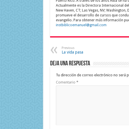
Puerto Rico. A través de los años Alba se ha
Actualmente es la Directora Internacional del 
New Haven, CT; Las Vegas, NV; Washington, D
promueve el desarrollo de cursos que conduzc
evangelio. Para obtener más información pue
instbiblicoemanuel@gmail.com
Previous
La vida pasa
Deja una respuesta
Tu dirección de correo electrónico no será p
Comentario
*