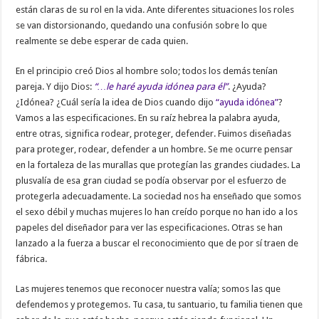
están claras de su rol en la vida. Ante diferentes situaciones los roles
se van distorsionando, quedando una confusión sobre lo que
realmente se debe esperar de cada quien.
En el principio creó Dios al hombre solo; todos los demás tenían
pareja. Y dijo Dios:
“…le haré ayuda idónea para él”
. ¿Ayuda?
¿Idónea? ¿Cuál sería la idea de Dios cuando dijo
“ayuda idónea”
?
Vamos a las especificaciones. En su raíz hebrea la palabra ayuda,
entre otras, significa rodear, proteger, defender. Fuimos diseñadas
para proteger, rodear, defender a un hombre. Se me ocurre pensar
en la fortaleza de las murallas que protegían las grandes ciudades. La
plusvalía de esa gran ciudad se podía observar por el esfuerzo de
protegerla adecuadamente. La sociedad nos ha enseñado que somos
el sexo débil y muchas mujeres lo han creído porque no han ido a los
papeles del diseñador para ver las especificaciones. Otras se han
lanzado a la fuerza a buscar el reconocimiento que de por sí traen de
fábrica.
Las mujeres tenemos que reconocer nuestra valía; somos las que
defendemos y protegemos. Tu casa, tu santuario, tu familia tienen que