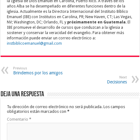
la Iglesia de Dios Emanuel en Carolina, Puerto Rico. A través de los
años Alba se ha desempeñado en diferentes funciones dentro de la
iglesia. Actualmente es la Directora Internacional del Instituto Bíblico
Emanuel (IBE) con Institutos en Carolina, PR; New Haven, CT; Las Vegas,
NV; Washington, DC; Orlando, FL y
próximamente en Guatemala
. El
IBE promueve el desarrollo de cursos que conduzcan a la iglesia a
sostener y conservar la veracidad del evangelio. Para obtener más
información puede enviar un correo electrónico a:
instbiblicoemanuel@gmail.com
Previous
Brindemos por los amigos
Next
Decisiones
Deja una respuesta
Tu dirección de correo electrónico no será publicada.
Los campos
obligatorios están marcados con
*
Comentario
*