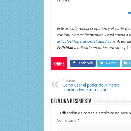
valores.
*
Este artículo refleja la opinión y el sentir 
contribución es bienvenida y está sujeta a r
articulos@operacionfelicidad.com
Al enviar
Felicidad
a utilizarlo en todas nuestras pla
Facebook
Twitter
L
Share
Previous
Como usar el poder de la mente
subconsciente a tu favor
Deja una respuesta
Tu dirección de correo electrónico no será p
Comentario
*