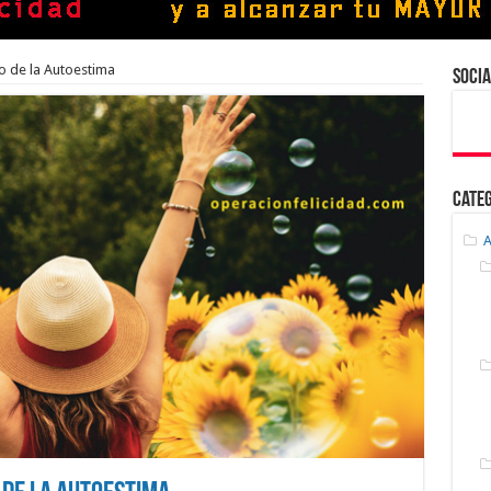
o de la Autoestima
Socia
Cate
A