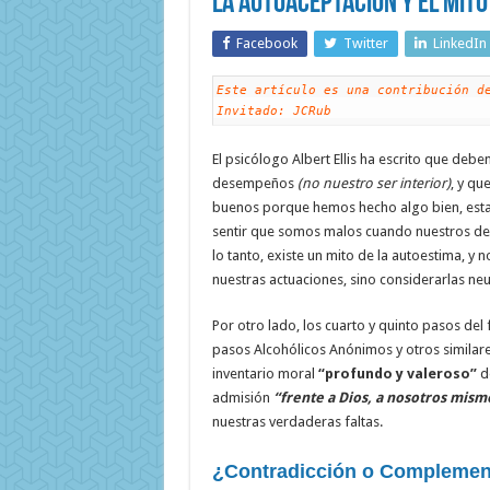
La Autoaceptación y el Mito
Facebook
Twitter
LinkedIn
Este artículo es una contribución de
Invitado: JCRub
El psicólogo Albert Ellis ha escrito que debe
desempeños
(no nuestro ser interior)
, y qu
buenos porque hemos hecho algo bien, es
sentir que somos malos cuando nuestros 
lo tanto, existe un mito de la autoestima, y 
nuestras actuaciones, sino considerarlas neu
Por otro lado, los cuarto y quinto pasos d
pasos Alcohólicos Anónimos y otros similare
inventario moral
“profundo y valeroso”
de
admisión
“frente a Dios, a nosotros mism
nuestras verdaderas faltas.
¿Contradicción o Compleme