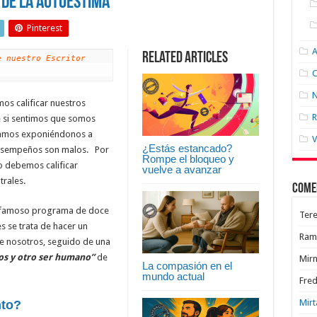
 de la Autoestima
Pinterest
Related Articles
 nuestro Escritor 
C
N
mos calificar nuestros
R
e si sentimos que somos
tamos exponiéndonos a
V
¿Estás estancado?
desempeños son malos. Por
Rompe el bloqueo y
no debemos calificar
vuelve a avanzar
trales.
Come
el famoso programa de doce
Tere
s se trata de hacer un
Ram
 nosotros, seguido de una
os y otro ser humano”
de
Mir
La compasión en el
mundo actual
Fred
Mirt
nto?