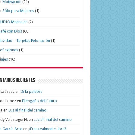
Motivación
(21)
Sólo para Mujeres
(1)
AUDIO Mensajes
(2)
afé con Dios
(60)
avidad – Tarjetas Felicitación
(1)
eflexiones
(1)
iajes
(16)
ntarios recientes
sa Isaac
en
Di la palabra
on Lopez
en
El engaño del futuro
na
en
Luz al final del camino
dy Velastegui N.
en
Luz al final del camino
a García Arce
en
¿Eres realmente libre?