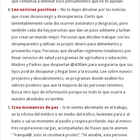
que comienza a eliminar esos pensamientos que no te ayudan.
Lee noticias positivas
– No te dejes abrumar por las noticias
que crean desasosiego y desesperanza. Cierto que
lamentablemente cada día ocurren asesinatos y desgracias, pero
también cada día hay personas que dan un paso adelante y luchan
por crear un mundo mejor. Personas que deciden trabajar con los
desamparados y utilizan su propio dinero para alimentarlos y
proveerles ropa. Personas que desafían regímenes totalitarios por
llevar servicios de salud y programas de agricultura o educación.
Madres y Padres que despiertan @4:00am para asegurarse que sus
hijos podrán desayunar y llegar bien a la escuela. Lee sobre nuevos
proyectos y descubrimientos, ve programas donde exalten los
valores positivos que aun la mayoría de las personas tenemos.
Busca otro tipo de información porque no todo lo que ocurre a
nuestro alrededor es terrible.
Crea momentos de paz
– Si te sientes abrumado en el trabajo,
en la oficina del médico o en medio del tráfico, levántate para ir al
baño o sal un momento al pasillo y respira profundo. Haz al menos
tres respiraciones largas, acompañadas de frases que te animen.
“Tranquil@, esto se resolverá pronto”; “Sé amable, esta persona