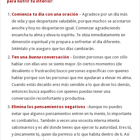
para nutrir tu interior
:
Comienza tu día con una oración
– Agradece por un día más
de vida y que despertaste saludable, porque muchos se acostaron
anoche y hoy no despertaron igual. Comenzar agradeciendo
ensancha tu alma y eleva tu espíritu. Te sitúa inmediatamente en
dimensión espiritual y te prepara a enfrentar el día diferente.
Inténtalo y te aseguro que tus días cambiarán.
Ten una
buena
conversación
– Existen personas que con sólo
hablar con ellas uno se siente mejor. En ciertos momentos (de
desaliento o frustración) busco personas específicas con quienes
hablar porque son las personas que me ayudaran a elevar mi alma.
Cuando estás decaído eres más sensible a lo que dicen los demás,
entonces busca aquellos con quienes puedas tener una
conversación reconfortante y productiva.
Elimina los pensamientos negativos
–Aunque no puedes
evitar que algunos pensamientos entren en tu mente, lo importante
es combatirlos. También a veces una vocecita interna intenta
sabotearnos y es ahí donde tienes que ejercer tu autoridad. Eres tú,
y únicamente tú, quien da permiso a lo que habita dentro de ti. Así