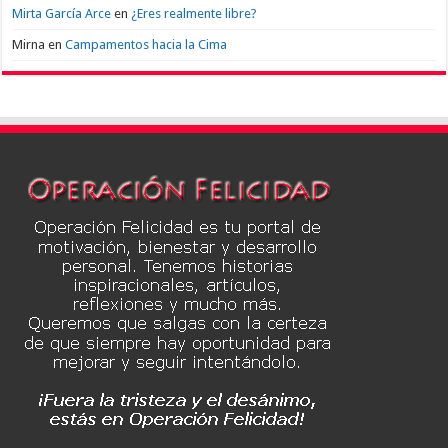
Mirta García Arce
en
¿Eres realmente libre?
Mirna
en
Campamentos hacia la Cima