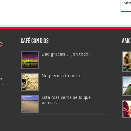
Mir
Café con Dios
Amo
Dad gracias… ¿en todo?
No pierdas tu norte
Está más cerca de lo que
piensas