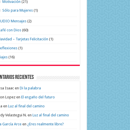
Motivación
(21)
Sólo para Mujeres
(1)
AUDIO Mensajes
(2)
afé con Dios
(60)
avidad – Tarjetas Felicitación
(1)
eflexiones
(1)
iajes
(16)
ntarios recientes
sa Isaac
en
Di la palabra
on Lopez
en
El engaño del futuro
na
en
Luz al final del camino
dy Velastegui N.
en
Luz al final del camino
a García Arce
en
¿Eres realmente libre?