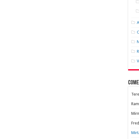
C
N
R
V
Come
Tere
Ram
Mir
Fred
Mirt