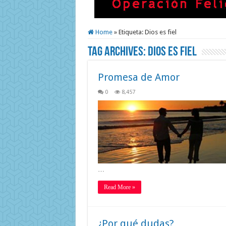
Home
»
Etiqueta:
Dios es fiel
Tag Archives:
Dios es fiel
Promesa de Amor
0
8,457
…
Read More »
¿Por qué dudas?