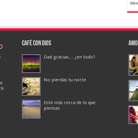
Mir
Café con Dios
Amo
Dad gracias… ¿en todo?
No pierdas tu norte
Está más cerca de lo que
piensas