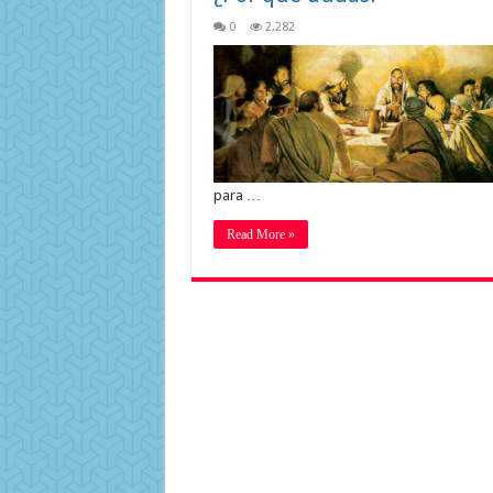
0
2,282
para …
Read More »