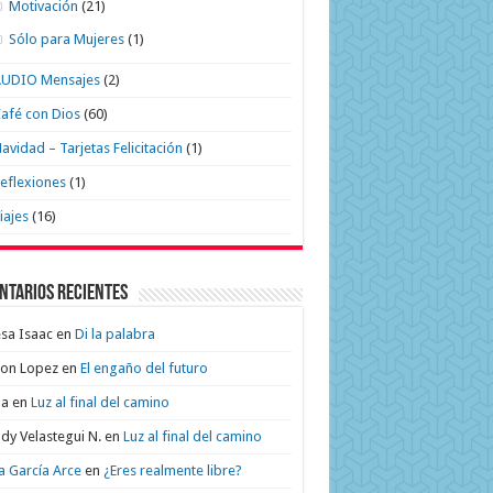
Motivación
(21)
Sólo para Mujeres
(1)
AUDIO Mensajes
(2)
afé con Dios
(60)
avidad – Tarjetas Felicitación
(1)
eflexiones
(1)
iajes
(16)
ntarios recientes
sa Isaac
en
Di la palabra
on Lopez
en
El engaño del futuro
na
en
Luz al final del camino
dy Velastegui N.
en
Luz al final del camino
a García Arce
en
¿Eres realmente libre?