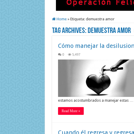
Home
»
Etiqueta:
demuestra amor
Tag Archives:
demuestra amor
Cómo manejar la desilusio
0
5,497
estamos acostumbrados a manejar estas …
Read More »
Cuando él regresa y regres