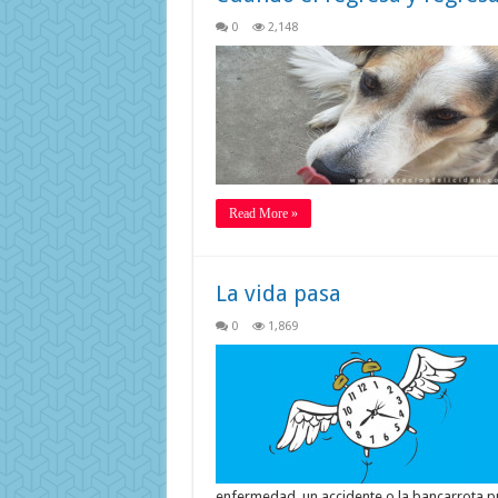
0
2,148
Read More »
La vida pasa
0
1,869
enfermedad, un accidente o la bancarrota