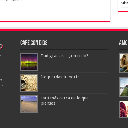
Mir
Café con Dios
Amo
Dad gracias… ¿en todo?
No pierdas tu norte
Está más cerca de lo que
piensas