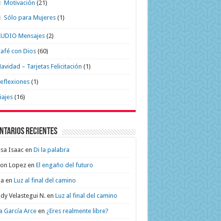
Motivación
(21)
Sólo para Mujeres
(1)
AUDIO Mensajes
(2)
afé con Dios
(60)
avidad – Tarjetas Felicitación
(1)
eflexiones
(1)
iajes
(16)
ntarios recientes
sa Isaac
en
Di la palabra
on Lopez
en
El engaño del futuro
na
en
Luz al final del camino
dy Velastegui N.
en
Luz al final del camino
a García Arce
en
¿Eres realmente libre?