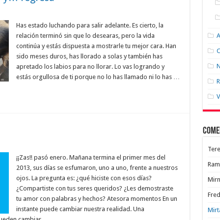
Has estado luchando para salir adelante. Es cierto, la
relación terminó sin que lo desearas, pero la vida
continúa y estás dispuesta a mostrarle tu mejor cara. Han
C
sido meses duros, has llorado a solas y también has
N
apretado los labios para no llorar. Lo vas logrando y
estás orgullosa de ti porque no lo has llamado ni lo has …
R
V
Come
Tere
¡¡Zas!! pasó enero. Mañana termina el primer mes del
Ram
2013, sus días se esfumaron, uno a uno, frente a nuestros
ojos. La pregunta es: ¿qué hiciste con esos días?
Mir
¿Compartiste con tus seres queridos? ¿Les demostraste
Fred
tu amor con palabras y hechos? Atesora momentos En un
instante puede cambiar nuestra realidad. Una
Mirt
 pueden cambiar …