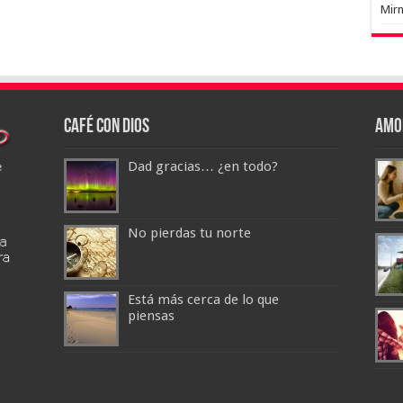
Mir
Café con Dios
Amo
Dad gracias… ¿en todo?
No pierdas tu norte
Está más cerca de lo que
piensas