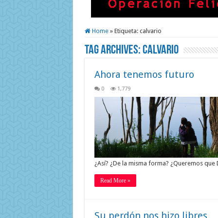
Home
»
Etiqueta:
calvario
Tag Archives:
calvario
Ahora tenemos futuro
0
1,779
¿Así? ¿De la misma forma? ¿Queremos que
Read More »
Su perdón nos hizo libres