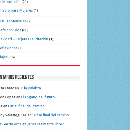
Motivación
(21)
Sólo para Mujeres
(1)
AUDIO Mensajes
(2)
afé con Dios
(60)
avidad – Tarjetas Felicitación
(1)
eflexiones
(1)
iajes
(16)
ntarios recientes
sa Isaac
en
Di la palabra
on Lopez
en
El engaño del futuro
na
en
Luz al final del camino
dy Velastegui N.
en
Luz al final del camino
a García Arce
en
¿Eres realmente libre?