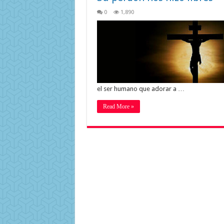
0
1,890
el ser humano que adorar a …
Read More »