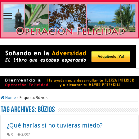
Home
»
Etiqueta:
Búzios
Tag Archives:
Búzios
¿Qué harías si no tuvieras miedo?
0
2,007