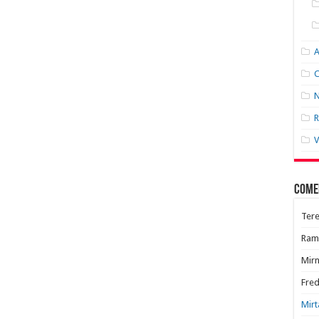
C
N
R
V
Come
Tere
Ram
Mir
Fred
Mirt