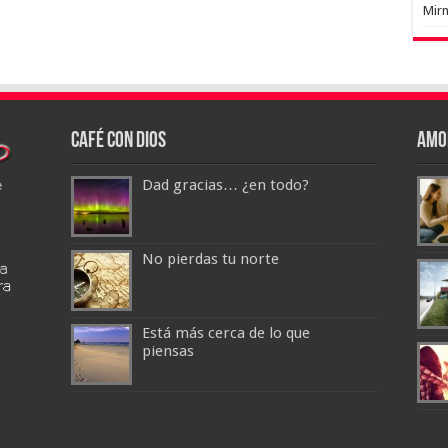
Mir
Café con Dios
Amo
Dad gracias… ¿en todo?
No pierdas tu norte
Está más cerca de lo que
piensas