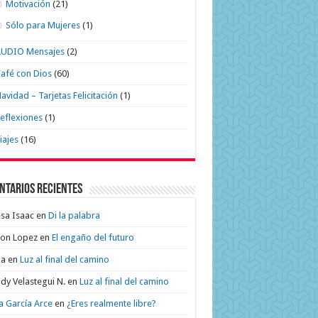
Motivación
(21)
Sólo para Mujeres
(1)
AUDIO Mensajes
(2)
afé con Dios
(60)
avidad – Tarjetas Felicitación
(1)
eflexiones
(1)
iajes
(16)
ntarios recientes
sa Isaac
en
Di la palabra
on Lopez
en
El engaño del futuro
na
en
Luz al final del camino
dy Velastegui N.
en
Luz al final del camino
a García Arce
en
¿Eres realmente libre?