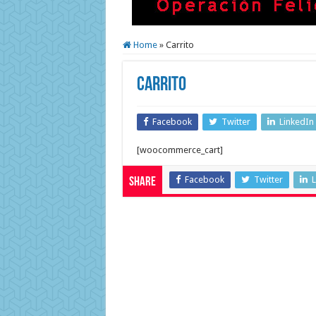
Home
»
Carrito
Carrito
Facebook
Twitter
LinkedIn
[woocommerce_cart]
Facebook
Twitter
L
Share