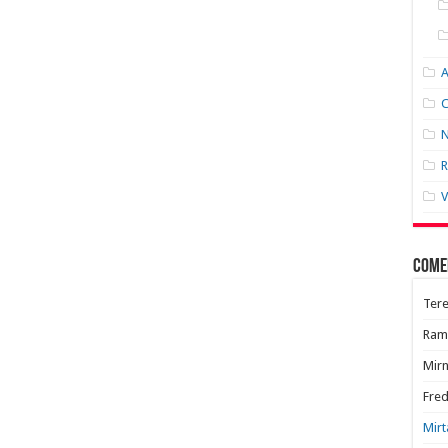
C
N
R
V
Come
Tere
Ram
Mir
Fred
Mirt