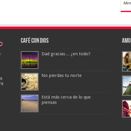
Mir
Café con Dios
Amo
Dad gracias… ¿en todo?
No pierdas tu norte
Está más cerca de lo que
piensas