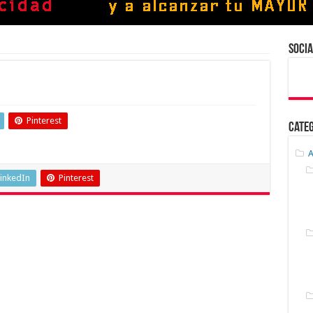
Socia
Pinterest
Cate
A
inkedIn
Pinterest