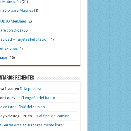
Motivación
(21)
Sólo para Mujeres
(1)
AUDIO Mensajes
(2)
afé con Dios
(60)
avidad – Tarjetas Felicitación
(1)
eflexiones
(1)
iajes
(16)
ntarios recientes
sa Isaac
en
Di la palabra
on Lopez
en
El engaño del futuro
na
en
Luz al final del camino
dy Velastegui N.
en
Luz al final del camino
a García Arce
en
¿Eres realmente libre?