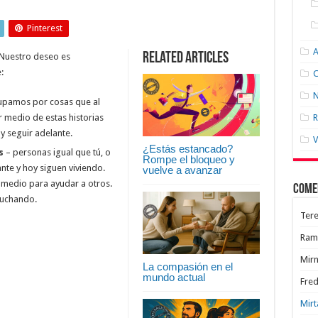
Pinterest
Related Articles
 Nuestro deseo es
:
C
N
upamos por cosas que al
r medio de estas historias
R
 seguir adelante.
V
¿Estás estancado?
s
– personas igual que tú, o
Rompe el bloqueo y
ante y hoy siguen viviendo.
vuelve a avanzar
 medio para ayudar a otros.
Come
 luchando.
Tere
Ram
Mir
La compasión en el
mundo actual
Fred
Mirt