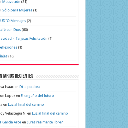
Motivación
(21)
Sólo para Mujeres
(1)
AUDIO Mensajes
(2)
afé con Dios
(60)
avidad – Tarjetas Felicitación
(1)
eflexiones
(1)
iajes
(16)
ntarios recientes
sa Isaac
en
Di la palabra
on Lopez
en
El engaño del futuro
na
en
Luz al final del camino
dy Velastegui N.
en
Luz al final del camino
a García Arce
en
¿Eres realmente libre?