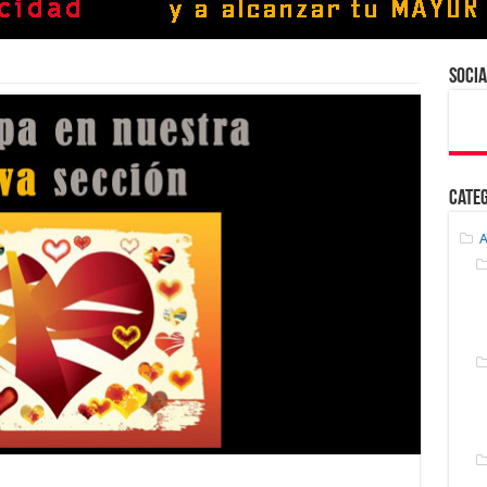
Socia
Cate
A