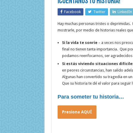
¡Cuéntanos tu historia!
Facebook
Twitter
LinkedIn
Hay muchas personas tristes o deprimidas.
mostrarle, por medio de historias reales que
Si la vida te sonríe
– a veces nos preoc
final no tienen tanta importancia. Que po
podamos reenfocarnos, ser agradecidos y
Si estás viviendo situaciones difícile
en peores circunstancias, han salido adel
Algunas han convertido su tragedia en un
Que su historia te dé el valor para seguir
Para someter tu historia…
Presiona AQUÍ