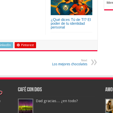
Mir
¿Qué dices Tú de TI? El
poder de tu identidad
personal
inkedIn
Pinterest
Next
Los mejores chocolates
Café con Dios
Amo
Dad gracias… ¿en todo?